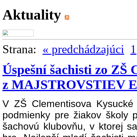
Aktuality
Strana:
« predchádzajúci
1
Úspešní šachisti zo ZŠ
z MAJSTROVSTIEV 
V ZŠ Clementisova Kysucké 
podmienky pre žiakov školy 
šachovú klubovňu, v ktorej s