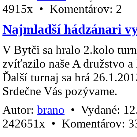
4915x •
Komentárov:
2
Najmladší hádzánari vyh
V Bytči sa hralo 2.kolo tur
zvíťazilo naše A družstvo a
Ďalší turnaj sa hrá 26.1.201
Srdečne Vás pozývame.
Autor:
brano
•
Vydané:
12
242651x •
Komentárov:
3