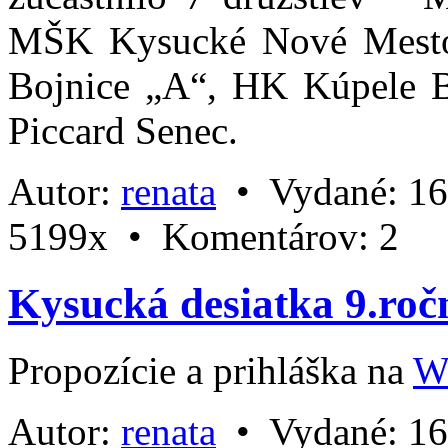
MŠK Kysucké Nové Mest
Bojnice „A“, HK Kúpele Bo
Piccard Senec.
Autor:
renata
•
Vydané:
16
5199x •
Komentárov:
2
Kysucká desiatka 9.roč
Propozície a prihláška na
W
Autor:
renata
•
Vydané:
16