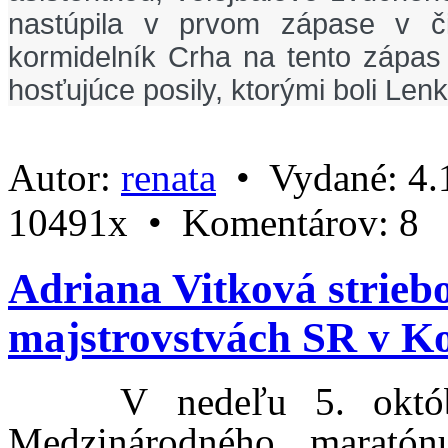
nastúpila v prvom zápase v čie
kormidelník Crha na tento zápas
hosťujúce posily, ktorými boli Le
Autor:
renata
•
Vydané:
4.
10491x •
Komentárov:
8
Adriana Vitková strie
majstrovstvách SR v Ko
V nedeľu 5. okt
Medzinárodného maratón