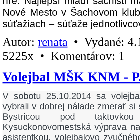
hre. Najlepší mladí šachisti
Nové Mesto v Šachovom klu
súťažiach – súťaže jednotlivco
Autor:
renata
•
Vydané:
4.
5225x •
Komentárov:
1
Volejbal MŠK KNM - P.
V sobotu 25.10.2014 sa volejb
vybrali v dobrej nálade zmerať s
Bystricou pod taktovkou
Kysuckonovomestská výprava na 
asistentkou, volejbalovo zvučné