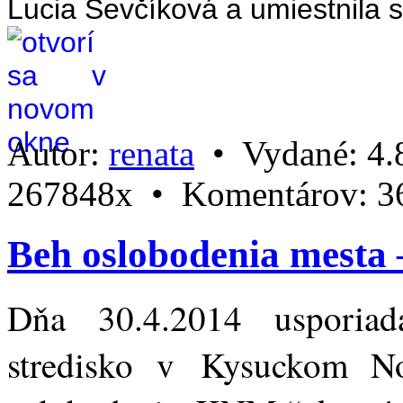
Lucia Ševčíková a umiestnila 
Autor:
renata
•
Vydané:
4.
267848x •
Komentárov:
3
Beh oslobodenia mesta 
Dňa 30.4.2014 usporiada
stredisko v Kysuckom N