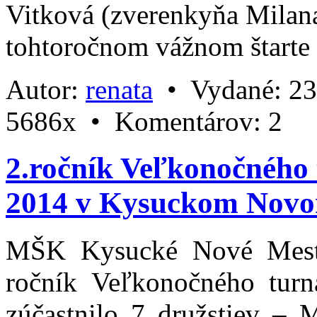
Vitková (zverenkyňa Milan
tohtoročnom vážnom štarte z
Autor:
renata
•
Vydané:
23
5686x •
Komentárov:
2
2.ročník Veľkonočného 
2014 v Kysuckom Novo
MŠK Kysucké Nové Mesto 
ročník Veľkonočného turna
zúčastnilo 7 družstiev 