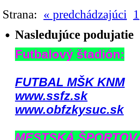
Strana:
« predchádzajúci
1
Nasledujúce podujatie
Futbalový štadión:
FUTBAL MŠK KNM
www.ssfz.sk
www.obfzkysuc.sk
MESTSKÁ ŠPORTOV