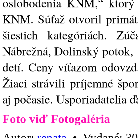
oslobodenia KNM,“ ktorý 
KNM.
Súťaž otvoril primá
šiestich kategóriách. Zú
Nábrežná, Dolinský potok,
detí. Ceny víťazom odovz
Žiaci strávili príjemné šp
aj počasie.
Usporiadatelia ď
Foto viď Fotogaléria
Autor:
renata
•
Vydané:
30