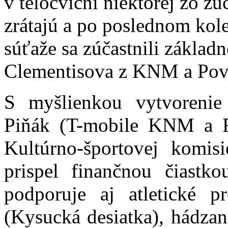
v telocvični niektorej zo zú
zrátajú a po poslednom kole 
súťaže sa zúčastnili základ
Clementisova z KNM a Pov
S myšlienkou vytvorenie 
Piňák (T-mobile KNM a F
Kultúrno-športovej kom
prispel finančnou čiastk
podporuje aj atletické 
(Kysucká desiatka), hádzan