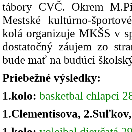
tábory CVČ. Okrem M.Piň
Mestské kultúrno-športov
kolá organizuje MKŠS v 
dostatočný záujem zo stran
bude mať na budúci školský
Priebežné výsledky:
1.kolo:
basketbal chlapci 
1.Clementisova, 2.Suľkov,
1.kolo:
volejbal dievčatá 2