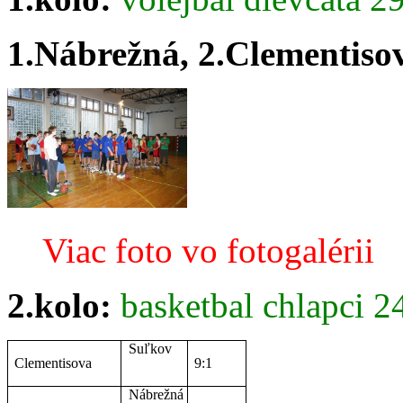
1.Nábrežná, 2.Clementisov
Viac foto vo fotogalérii
2.kolo:
basketbal chlapci 2
Suľkov
Clementisova
9:1
Nábrežná