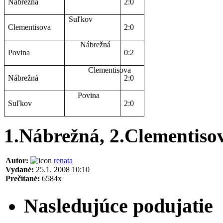
Nábrežná
2:0
Suľkov
Clementisova
2:0
Nábrežná
Povina
0:2
Clementisova
Nábrežná
2:0
Povina
Suľkov
2:0
1.Nábrežná, 2.Clementisov
Autor:
renata
Vydané:
25.1. 2008 10:10
Prečítané:
6584x
Nasledujúce podujatie