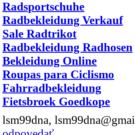
Radsportschuhe
Radbekleidung Verkauf
Sale Radtrikot
Radbekleidung Radhosen
Bekleidung Online
Roupas para Ciclismo
Fahrradbekleidung
Fietsbroek Goedkope
lsm99dna
,
lsm99dna@gmai
odpovedať