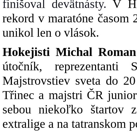
finišoval devätnásty.
V H
rekord v maratóne časom 2
unikol len o vlások.
Hokejisti Michal Roma
útočník, reprezentant
Majstrovstiev sveta do 20
Třinec a majstri ČR junio
sebou niekoľko štartov 
extralige a na tatranskom p