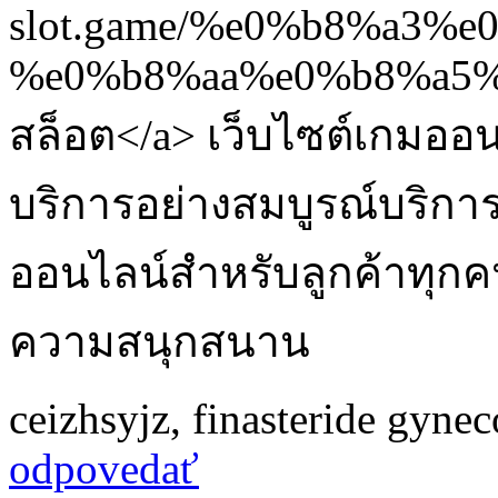
slot.game/%e0%b8%a3
%e0%b8%aa%e0%b8%a5%
สล็อต</a> เว็บไซต์เกมออน
บริการอย่างสมบูรณ์บริกา
ออนไลน์สำหรับลูกค้าทุกคนที
ความสนุกสนาน
ceizhsyjz
,
finasteride gyne
odpovedať