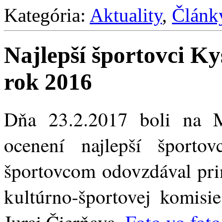
Kategória:
Aktuality
,
Článk
Najlepší športovci K
rok 2016
Dňa 23.2.2017 boli na 
ocenení najlepší šport
športovcom odovzdával prim
kultúrno-športovej komisi
Juraj Čierňava.
Foto vo foto