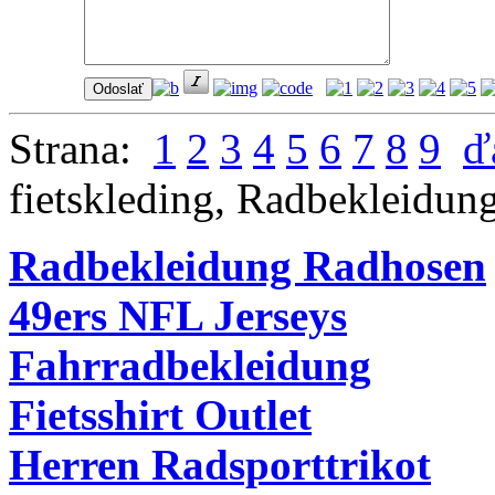
Strana:
1
2
3
4
5
6
7
8
9
ď
fietskleding
,
Radbekleidun
Radbekleidung Radhosen
49ers NFL Jerseys
Fahrradbekleidung
Fietsshirt Outlet
Herren Radsporttrikot