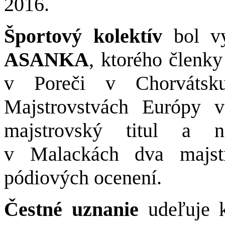
2016.
Športový kolektív
bol vy
ASANKA
,
ktorého členky
v Poreči v Chorvátsku
Majstrovstvách Európy v
majstrovský titul a n
v Malackách dva majstr
pódiových ocenení.
Čestné uznanie
udeľuje 