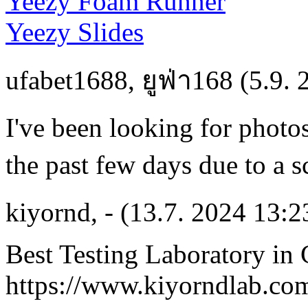
Yeezy Foam Runner
Yeezy Slides
ufabet1688
,
ยูฟ่า168
(5.9. 
I've been looking for photos
the past few days due to a 
kiyornd
,
-
(13.7. 2024 13:2
Best Testing Laboratory in
https://www.kiyorndlab.co