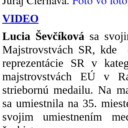
VIDEO
Lucia Ševčíková
sa svoj
Majstrovstvách SR, kde
reprezentácie SR v kate
majstrovstvách EÚ v Ra
striebornú medailu. Na ma
sa umiestnila na 35. miest
svojim umiestnením med