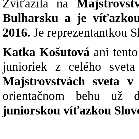
Zvíťazila na
Majstrovs
Bulharsku a je víťazk
2016.
Je reprezentantkou S
Katka Košutová
ani tento
junioriek z celého svet
Majstrovstvách sveta v
orientačnom behu už d
juniorskou víťazkou Slov