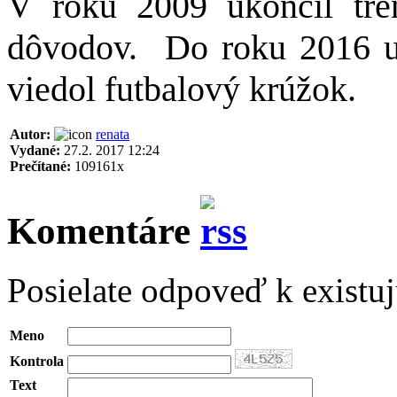
V roku 2009 ukončil tré
dôvodov.
Do roku 2016 uč
viedol futbalový krúžok.
Autor:
renata
Vydané:
27.2. 2017 12:24
Prečítané:
109161x
Komentáre
Posielate odpoveď k existu
Meno
Kontrola
Text