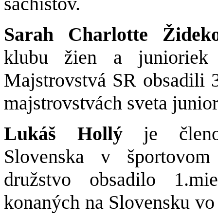
šachistov.
Sarah Charlotte Žide
klubu žien a juniori
Majstrovstvá SR obsadili 
majstrovstvách sveta junio
Lukáš Hollý
je členom
Slovenska v športovom
družstvo obsadilo 1.mi
konaných na Slovensku vo S