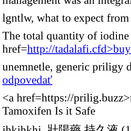
lgntlw
,
what to expect from
The total quantity of iodine
href=
http://tadalafi.cfd>buy
unemnetle
,
generic priligy
odpovedať
<a href=https://prilig.buzz>
Tamoxifen Is it Safe
jhkjhkhj
,
壯陽藥 持久液
(1