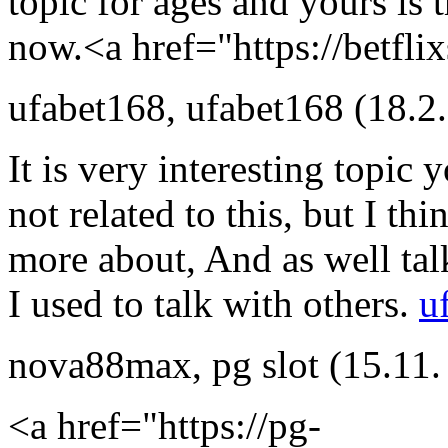
topic for ages and yours is 
now.<a href="https://betfli
ufabet168
,
ufabet168
(18.2
It is very interesting topic 
not related to this, but I th
more about, And as well talk
I used to talk with others.
u
nova88max
,
pg slot
(15.11.
<a href="https://pg-