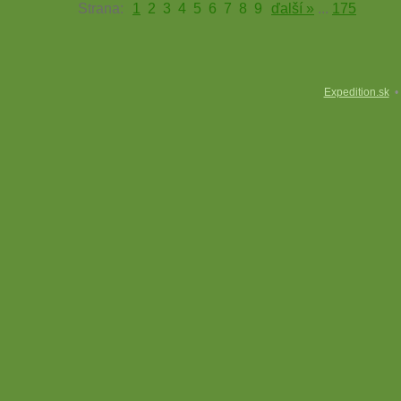
Strana:
1
2
3
4
5
6
7
8
9
ďalší »
...
175
Expedition.sk