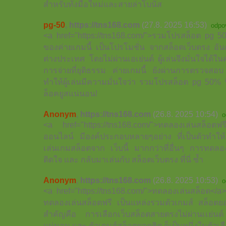
สำหรับทั้งมือใหม่และสายล่าโบนัส
pg-50
,
https://tns168.com
(27.8. 2025 16:53)
odpo
<a href="https://tns168.com/">รวมโปรสล็อต pg 5
ของค่ายเกมนี้ เป็นโปรโมชั่น จากสล็อตเว็บตรง อ
ต่างประเทศ โดยไม่ผ่านเอเย่นต์ ผู้เล่นจึงมั่นใจได
การจ่ายที่ยุติธรรม ค่ายเกมนี้ ยังผ่านการตรวจส
ทำให้ผู้เล่นมีความมั่นใจว่า รวมโปรสล็อต pg 50% นี้
ล็อคยูสแน่นอน!
Anonym
,
https://tns168.com
(26.8. 2025 10:54)
o
<a href="https://tns168.com/">ทดลองเล่นสล็อตฟร
ออนไลน์ มีองค์ประกอบหลายๆอย่าง ที่เป็นตัวทำให้
เล่นเกมสล็อตจาก เว็บนี้ มากกว่าที่อื่นๆ การทดลอง
ติดใจ และ กลับมาเล่นกับ สล็อตเว็บตรง ที่นี่ ซ้ำ
Anonym
,
https://tns168.com
(26.8. 2025 10:53)
o
<a href="https://tns168.com/">ทดลองเล่นสล็อต</a> 
ทดลองเล่นสล็อตฟรี เป็นแหล่งรวมตัวเกมส์ สล็อตย
สำคัญคือ การเลือกเว็บสล็อตสายตรงไม่ผ่านเเย่นต์ 
แน่นอน และ ตัวเกมส์สล็อตยอดฮิต ก็เป็นหนึ่งในตัวเล