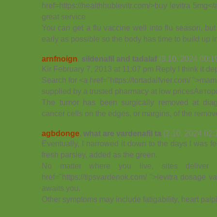
href=https://healthhublevitr.com/>buy levitra 5mg</
great service
You can get a flu vaccine well into flu season, but it
early as possible so the body has time to build up 
arnfnoign
,
sildenafil and tadalaf
(3.10. 2024 00:1
Kir February 7, 2013 at 11:07 pm Reply I think it d
Search for <a href="https://tortadalfvier.com/ ">ma
supplied by a trusted pharmacy at low pricesАвто
The tumor has been surgically removed at dia
cancer cells on the edges, or margins, of the remov
agbdonge
,
what are vardenafil ta
(2.10. 2024 02:
Eventually, I narrowed it down to the days I was fe
fresh parsley, added as the green.
No matter where you live, sites delive
href="https://tipsvardenok.com/ ">levitra dosage va
awaits you.
Other symptoms may include fatigability, heart palp