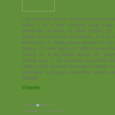
Celý turnaj sa niesol v duchu príjemnej športo
radosť z hry a chuť vyhrávať každý zápas.
dievčenské družstvo HK Štart Trenčín „C“, 
domáci MŠK Kysucké Nové Mesto „A“ a za nim
MHK Bytča „A“. Ďalšie miesta obsadili HK Štart
Bojnice „A“, MHK Bytča „B“, MŠK Kysucké No
Trenčín „B“ a HK Kúpele Bojnice „B“. Všetk
prebrali ceny z rúk primátora Kysuckého N
Hartela. MŠK Kysucké Nové Mesto ďakuje v
vytvorenie vynikajúcej atmosféry počas cel
Podolák
Výsledky
Autor:
renata
Vydané:
15.4. 2013 09:15