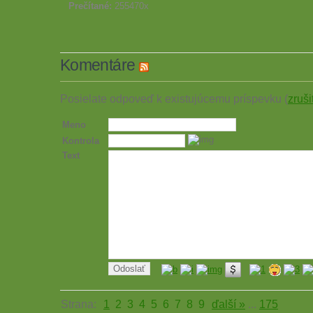
Prečítané:
255470x
Komentáre
Posielate odpoveď k existujúcemu príspevku (
zruši
Meno
Kontrola
Text
Strana:
1
2
3
4
5
6
7
8
9
ďalší »
...
175