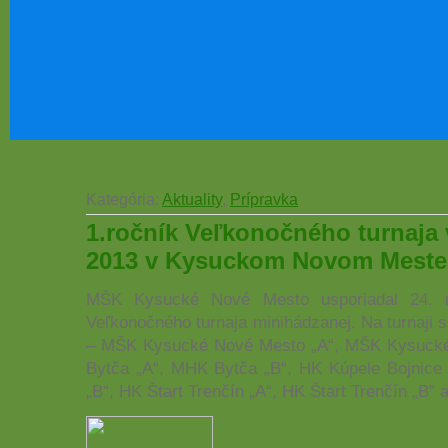
Kategória:
Aktuality
,
Prípravka
1.ročník Veľkonočného turnaja
2013 v Kysuckom Novom Meste
MŠK Kysucké Nové Mesto usporiadal 24. 
Veľkonočného turnaja minihádzanej. Na turnaji s
– MŠK Kysucké Nové Mesto „A“, MŠK Kysuck
Bytča „A“, MHK Bytča „B“, HK Kúpele Bojnice 
„B“, HK Štart Trenčín „A“, HK Štart Trenčín „B“ 