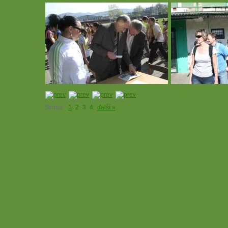
Strana:
1
2
3
4
ďalší »