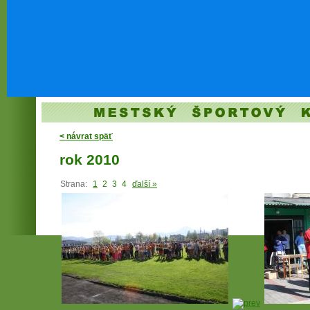
< návrat späť
rok 2010
Strana:
1
2
3
4
ďalší »