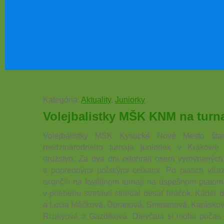
Kategória:
Aktuality
,
Juniorky
Volejbalistky MŠK KNM na turn
Volejbalistky MŠK Kysucké Nové Mesto štart
medzinárodného turnaja junioriek v Krakowe
družstvo. Za dva dni odohrali osem vyrovnaných 
s poprednými poľskými celkami. Po piatich víťa
skončili na kvalitnom turnaji na úspešnom piatom
v priebehu stretnutí striedal desať hráčok. Káder d
a Lucia Máčková, Ďuranová, Smetanová, Karáskov
Rizikyová a Gazdíková. Dievčatá si mohli počas 