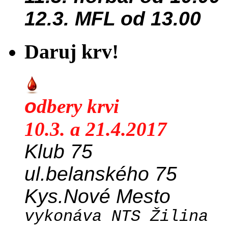
12.3. MFL od 13.00
Daruj krv!
o
dbery krvi
10.3. a 21.4.2017
Klub 75
ul.belanského 75
Kys.Nové Mesto
vykonáva NTS Žilina