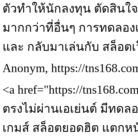
ตัวทำให้นักลงทุน ตัดสินใจ
มากกว่าที่อื่นๆ การทดลองเ
และ กลับมาเล่นกับ สล็อตเว็บ
Anonym
,
https://tns168.co
<a href="https://tns168.c
ตรงไม่ผ่านเอเย่นต์ มีทดล
เกมส์ สล็อตยอดฮิต แตกหนั