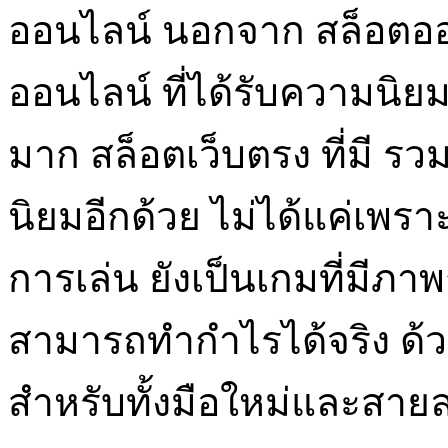
ออนไลน์ นอกจาก สล็อตออน
ออนไลน์ ที่ได้รับความนิย
มาก สล็อตเว็บตรง ที่มี รว
นิยมอีกด้วย ไม่ได้แค่เพ
การเล่น ยังเป็นเกมที่มี
สามารถทำกำไรได้จริง ด้วย
สำหรับทั้งมือใหม่และสายล