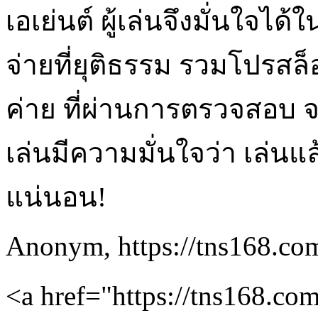
เอเย่นต์ ผู้เล่นจึงมั่นใจ
จ่ายที่ยุติธรรม รวมโปรสล็
ค่าย ที่ผ่านการตรวจสอบ จ
เล่นมีความมั่นใจว่า เล่นแล้
แน่นอน!
Anonym
,
https://tns168.co
<a href="https://tns168.