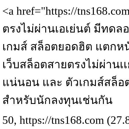
<a href="https://tns168.c
ตรงไม่ผ่านเอเย่นต์ มีทดล
เกมส์ สล็อตยอดฮิต แตกหนั
เว็บสล็อตสายตรงไม่ผ่านเเย
แน่นอน และ ตัวเกมส์สล็อต
สำหรับนักลงทุนเช่นกัน
50
,
https://tns168.com
(27.