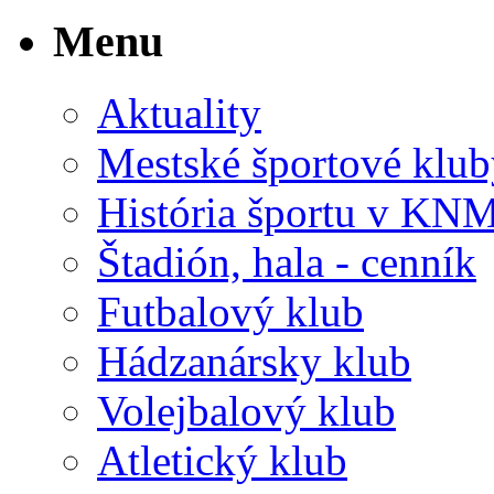
Menu
Aktuality
Mestské športové klub
História športu v KN
Štadión, hala - cenník
Futbalový klub
Hádzanársky klub
Volejbalový klub
Atletický klub