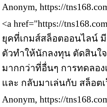
Anonym
,
https://tns168.co
<a href="https://tns168.c
ยุคที่เกมส์สล็อตออนไลน์ ม
ตัวทำให้นักลงทุน ตัดสินใจ
มากกว่าที่อื่นๆ การทดลองเ
และ กลับมาเล่นกับ สล็อตเว็บ
Anonym
,
https://tns168.co