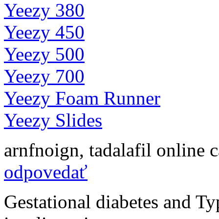
Yeezy 380
Yeezy 450
Yeezy 500
Yeezy 700
Yeezy Foam Runner
Yeezy Slides
arnfnoign
,
tadalafil online 
odpovedať
Gestational diabetes and Ty