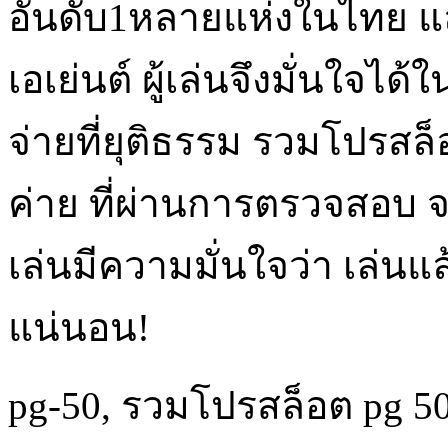
อันดับ1หลายแห่งในไทย แ
เอเย่นต์ ผู้เล่นจึงมั่นใจ
จ่ายที่ยุติธรรม รวมโปรสล็
ค่าย ที่ผ่านการตรวจสอบ จ
เล่นมีความมั่นใจว่า เล่นแล้
แน่นอน!
pg-50
,
รวมโปรสล็อต pg 5