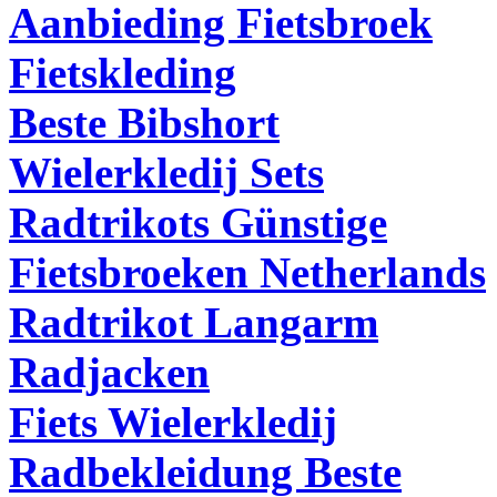
Aanbieding Fietsbroek
Fietskleding
Beste Bibshort
Wielerkledij Sets
Radtrikots Günstige
Fietsbroeken Netherlands
Radtrikot Langarm
Radjacken
Fiets Wielerkledij
Radbekleidung Beste