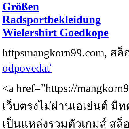
Größen
Radsportbekleidung
Wielershirt Goedkope
httpsmangkorn99.com
,
สล็
odpovedať
<a href="https://mangkor
เว็บตรงไม่ผ่านเอเย่นต์ ม
เป็นแหล่งรวมตัวเกมส์ สล็