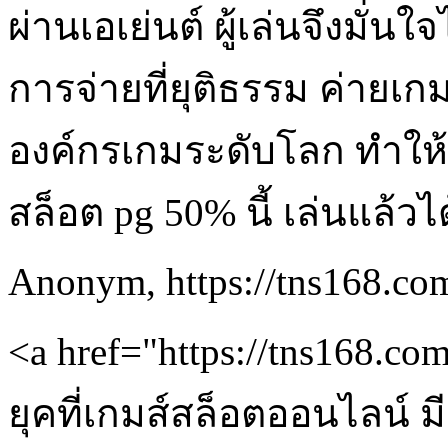
ผ่านเอเย่นต์ ผู้เล่นจึงมั
การจ่ายที่ยุติธรรม ค่ายเ
องค์กรเกมระดับโลก ทำให้ผ
สล็อต pg 50% นี้ เล่นแล้วไ
Anonym
,
https://tns168.co
<a href="https://tns168.c
ยุคที่เกมส์สล็อตออนไลน์ ม