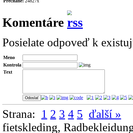
Prečítané:
24827x
Komentáre
Posielate odpoveď k existu
Meno
Kontrola
Text
Strana:
1
2
3
4
5
ďalší »
fietskleding
,
Radbekleidun