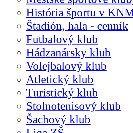
História športu v KN
Štadión, hala - cenník
Futbalový klub
Hádzanársky klub
Volejbalový klub
Atletický klub
Turistický klub
Stolnotenisový klub
Šachový klub
Liga ZŠ