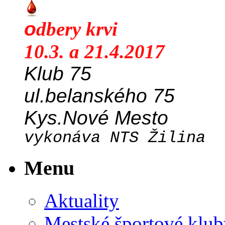
o
dbery krvi
10.3. a 21.4.2017
Klub 75
ul.belanského 75
Kys.Nové Mesto
vykonáva NTS Žilina
Menu
Aktuality
Mestské športové klub