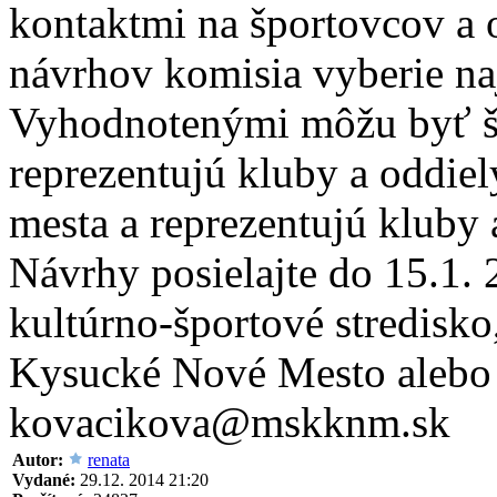
kontaktmi na športovcov a 
návrhov komisia vyberie na
Vyhodnotenými môžu byť špo
reprezentujú kluby a oddi
mesta a reprezentujú kluby
Návrhy posielajte do 15.1.
kultúrno-športové stredisko
Kysucké Nové Mesto alebo
kovacikova@mskknm.sk
Autor:
renata
Vydané:
29.12. 2014 21:20