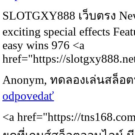
SLOTGXY888 เว็บตรง New th
exciting special effects F
easy wins 976 <a
href="https://slotgxy888.
Anonym
,
ทดลองเล่นสล็อต
odpovedať
<a href="https://tns168.c