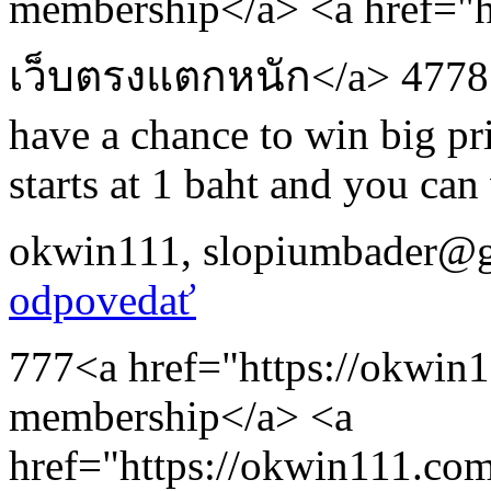
membership</a> <a href="h
เว็บตรงแตกหนัก</a> 47785 D
have a chance to win big pr
starts at 1 baht and you can
okwin111
,
slopiumbader@
odpovedať
777<a href="https://okwin1
membership</a> <a
href="https://okwin111