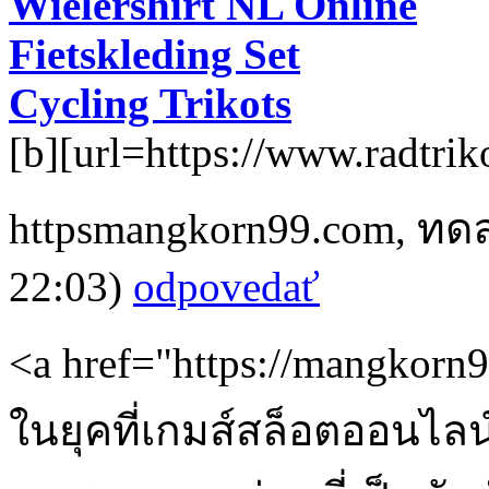
Wielershirt NL Online
Fietskleding Set
Cycling Trikots
[b][url=https://www.radtriko
httpsmangkorn99.com
,
ทดล
22:03)
odpovedať
<a href="https://mangkor
ในยุคที่เกมส์สล็อตออนไล