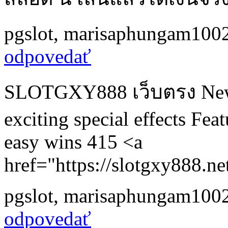
pgslot
,
marisaphungam100
odpovedať
SLOTGXY888 เว็บตรง New th
exciting special effects F
easy wins 415 <a
href="https://slotgxy888.
pgslot
,
marisaphungam100
odpovedať