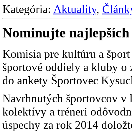
Kategória:
Aktuality
,
Článk
Nominujte najlepších
Komisia pre kultúru a špor
športové oddiely a kluby o
do ankety Športovec Kysuc
Navrhnutých športovcov v ka
kolektívy a tréneri odôvodn
úspechy za rok 2014 doložt