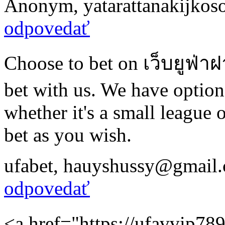
Anonym
,
yatarattanakijko
odpovedať
Choose to bet on เว็บยูฟ่า
bet with us. We have option
whether it's a small league 
bet as you wish.
ufabet
,
hauyshussy@gmail
odpovedať
<a href="https://ufavvip78