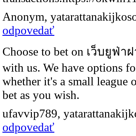
Anonym
,
yatarattanakijko
odpovedať
Choose to bet on เว็บยูฟ่า
with us. We have options fo
whether it's a small league 
bet as you wish.
ufavvip789
,
yatarattanaki
odpovedať