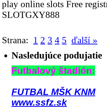
play online slots Free regi
SLOTGXY888
Strana:
1
2
3
4
5
ďalší »
Nasledujúce podujatie
Futbalový štadión:
FUTBAL MŠK KNM
www.ssfz.sk