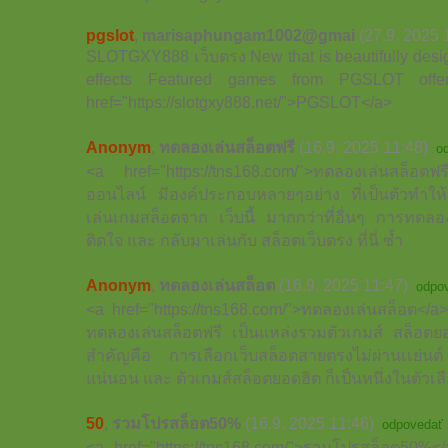
pgslot
,
marisaphungam1002@gmai
(27.9. 2025 
SLOTGXY888 เว็บตรง New that is beautifully desig
effects Featured games from PGSLOT off
href="https://slotgxy888.net/">PGSLOT</a>
Anonym
,
ทดลองเล่นสล็อตฟรี
(16.9. 2025 11:48)
o
<a href="https://tns168.com/">ทดลองเล่นสล็อตฟร
ออนไลน์ มีองค์ประกอบหลายๆอย่าง ที่เป็นตัวทำให้
เล่นเกมสล็อตจาก เว็บนี้ มากกว่าที่อื่นๆ การทดลอง
ติดใจ และ กลับมาเล่นกับ สล็อตเว็บตรง ที่นี่ ซ้ำ
Anonym
,
ทดลองเล่นสล็อต
(16.9. 2025 11:47)
odpo
<a href="https://tns168.com/">ทดลองเล่นสล็อต</a> 
ทดลองเล่นสล็อตฟรี เป็นแหล่งรวมตัวเกมส์ สล็อตย
สำคัญคือ การเลือกเว็บสล็อตสายตรงไม่ผ่านเเย่นต์ 
แน่นอน และ ตัวเกมส์สล็อตยอดฮิต ก็เป็นหนึ่งในตัวเล
50
,
รวมโปรสล็อต50%
(16.9. 2025 11:46)
odpovedať
<a href="https://tns168.com/">รวมโปรสล็อต50%</