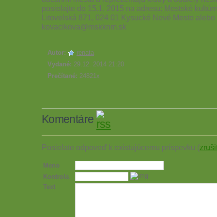
posielajte do 15.1. 2015 na adresu: Mestské kultúrn
Litovelská 871, 024 01 Kysucké Nové Mesto alebo
kovacikova@mskknm.sk
Autor:
renata
Vydané:
29.12. 2014 21:20
Prečítané:
24821x
Komentáre
Posielate odpoveď k existujúcemu príspevku (
zruši
Meno
Kontrola
Text