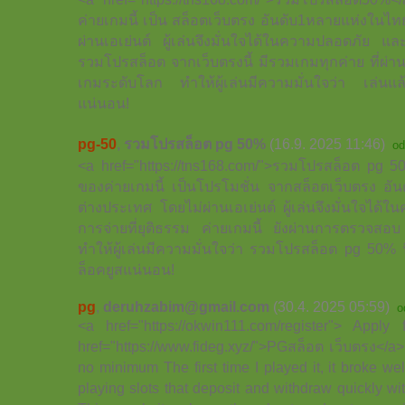
ค่ายเกมนี้ เป็น สล็อตเว็บตรง อันดับ1หลายแห่งในไ
ผ่านเอเย่นต์ ผู้เล่นจึงมั่นใจได้ในความปลอดภัย แล
รวมโปรสล็อต จากเว็บตรงนี้ มีรวมเกมทุกค่าย ที่ผ
เกมระดับโลก ทำให้ผู้เล่นมีความมั่นใจว่า เล่นแล้ว
แน่นอน!
pg-50
,
รวมโปรสล็อต pg 50%
(16.9. 2025 11:46)
od
<a href="https://tns168.com/">รวมโปรสล็อต pg 5
ของค่ายเกมนี้ เป็นโปรโมชั่น จากสล็อตเว็บตรง อ
ต่างประเทศ โดยไม่ผ่านเอเย่นต์ ผู้เล่นจึงมั่นใจได
การจ่ายที่ยุติธรรม ค่ายเกมนี้ ยังผ่านการตรวจส
ทำให้ผู้เล่นมีความมั่นใจว่า รวมโปรสล็อต pg 50% นี้
ล็อคยูสแน่นอน!
pg
,
deruhzabim@gmail.com
(30.4. 2025 05:59)
o
<a href="https://okwin111.com/register"> Appl
href="https://www.fideg.xyz/">PGสล็อต เว็บตรง</a
no minimum The first time I played it, it broke well
playing slots that deposit and withdraw quickly wi