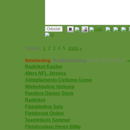
Strana:
1
2
3
4
5
ďalší »
fietskleding
,
Radbekleidung
(20.2. 2026 11:57)
o
Radtrikot Kaufen
49ers NFL Jerseys
Abbigliamento Ciclismo Uomo
Wielerkleding Verkoop
Pandora Disney Store
Radtrikot
Fietskleding Sets
Fietsbroek Online
Teamtrikots Sommer
Fietsbroeken Heren Billig