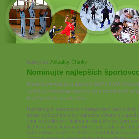
Kategória:
Aktuality
,
Články
Nominujte najlepších športovc
Komisia pre kultúru a šport pri MsZ v KNM žiada ve
a kluby o zasielanie návrhov na nominácie do an
Nového Mesta za rok 2014.
Navrhnutých športovcov v kategóriách: jednotlivci, 
tréneri odôvodnite a ich najlepšie výkony a úspech
napr. výsledkovými listinami, kontaktmi na športov
týchto návrhov komisia vyberie najlepších športo
byť športovci a tréneri, ktorí reprezentujú kluby a 
občanmi mesta a reprezentujú kluby a oddiely nes