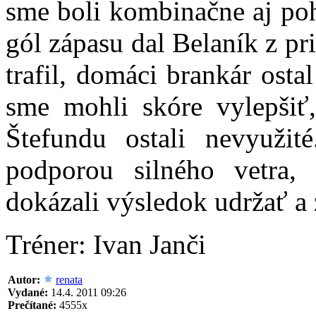
sme boli kombinačne aj poh
gól zápasu dal Belaník z p
trafil, domáci brankár osta
sme mohli skóre vylepšiť,
Štefundu ostali nevyužit
podporou silného vetra
dokázali výsledok udržať a 
Tréner: Ivan Janči
Autor:
renata
Vydané:
14.4. 2011 09:26
Prečítané:
4555x