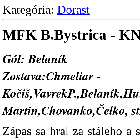
Kategória:
Dorast
MFK B.Bystrica - KN
Gól: Belaník
Zostava:
Chmeliar -
Kočiš,VavrekP.,Belaník,H
Martin,Chovanko,Čelko, s
Zápas sa hral za stáleho a 