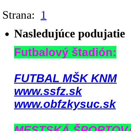
Strana:
1
Nasledujúce podujatie
Futbalový štadión:
FUTBAL MŠK KNM
www.ssfz.sk
www.obfzkysuc.sk
MESTSKÁ ŠPORTOV