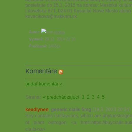
posielajte do 15.1. 2015 na adresu: Mestské kultúrn
Litovelská 871, 024 01 Kysucké Nové Mesto alebo
kovacikova@mskknm.sk
Autor:
renata
Vydané:
29.12. 2014 21:20
Prečítané:
24851x
Komentáre
pridať komentár >
Strana:
« predchádzajúci
1
2
3
4
5
keedlynen
,
generic cialis 5mg
(19.3. 2023 20:34)
Soy contains isoflavones, which are phytoestroge
of plant estrogen <a href=https://buycialis.au
cialis</a>