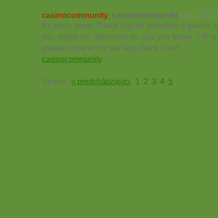
casinocommunity
,
casinocommunity
(30.1. 202
It's really great. Thank you for providing a quality 
you might be interested in. Do you know ? If y
please come to my site and check it out!
casinocommunity
Strana:
« predchádzajúci
1
2
3
4
5