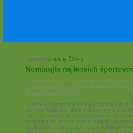
Kategória:
Aktuality
,
Články
Nominujte najlepších športovc
Komisia pre kultúru a šport pri MsZ v KNM žiada ve
a kluby o zasielanie návrhov na nominácie do an
Nového Mesta za rok 2014.
Navrhnutých športovcov v kategóriách: jednotlivci, 
tréneri odôvodnite a ich najlepšie výkony a úspech
napr. výsledkovými listinami, kontaktmi na športov
týchto návrhov komisia vyberie najlepších športo
byť športovci a tréneri, ktorí reprezentujú kluby a 
občanmi mesta a reprezentujú kluby a oddiely nes